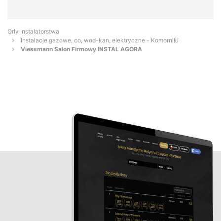
Orły Instalatorstwa
Instalacje gazowe, co, wod-kan, elektryczne - Komorniki
Viessmann Salon Firmowy INSTAL AGORA