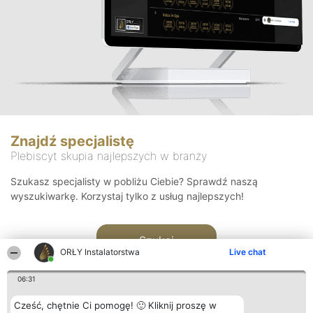
Znajdź specjalistę
Plebiscyt skupia najlepszych w branży
Szukasz specjalisty w pobliżu Ciebie? Sprawdź naszą
wyszukiwarkę. Korzystaj tylko z usług najlepszych!
Szukaj
ORŁY Instalatorstwa
Live chat
06:31
Cześć, chętnie Ci pomogę! 🙂 Kliknij proszę w