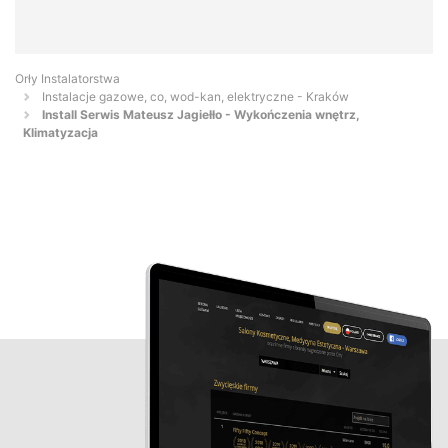
Orły Instalatorstwa
Instalacje gazowe, co, wod-kan, elektryczne - Kraków
Install Serwis Mateusz Jagiełło - Wykończenia wnętrz,
Klimatyzacja