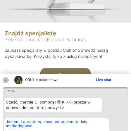
Znajdź specjalistę
Plebiscyt skupia najlepszych w branży
Szukasz specjalisty w pobliżu Ciebie? Sprawdź naszą
wyszukiwarkę. Korzystaj tylko z usług najlepszych!
Szukaj
ORŁY Instalatorstwa
Live chat
21:14
Cześć, chętnie Ci pomogę! 🙂 Kliknij proszę w
odpowiedni temat rozmowy! 🙂
Organizator plebiscytu
Plebiscyt
Kontakt
Jestem Laureatem, chcę odebrać materiały
Bright Side Solutions sp. z o.
Laureaci
Kontakt
marketingowe
o. sp. k.
Lista
ul. Ruska 22
wszystkich