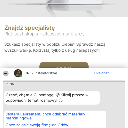
Znajdź specjalistę
Plebiscyt skupia najlepszych w branży
Szukasz specjalisty w pobliżu Ciebie? Sprawdź naszą
wyszukiwarkę. Korzystaj tylko z usług najlepszych!
Szukaj
ORŁY Instalatorstwa
Live chat
13:07
Cześć, chętnie Ci pomogę! 🙂 Kliknij proszę w
odpowiedni temat rozmowy! 🙂
Organizator plebiscytu
Plebiscyt
Kontakt
Jestem Laureatem, chcę odebrać materiały
Bright Side Solutions sp. z o.
Laureaci
Kontakt
marketingowe
o. sp. k.
Lista
ul. Ruska 22
wszystkich
Chcę zgłosić swoją firmę do Orłów
Wrocław 50-079
Laureatów