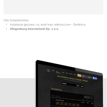
Orły Instalatorstwa
Instalacje gazowe, co, wod-kan, elektryczne - Świdnica
Klingenburg International Sp. z o.o.