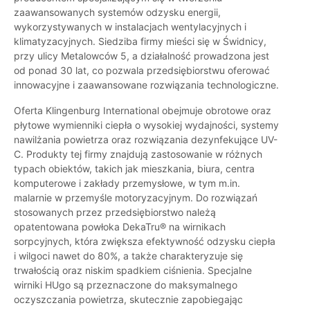
zaawansowanych systemów odzysku energii,
wykorzystywanych w instalacjach wentylacyjnych i
klimatyzacyjnych. Siedziba firmy mieści się w Świdnicy,
przy ulicy Metalowców 5, a działalność prowadzona jest
od ponad 30 lat, co pozwala przedsiębiorstwu oferować
innowacyjne i zaawansowane rozwiązania technologiczne.
Oferta Klingenburg International obejmuje obrotowe oraz
płytowe wymienniki ciepła o wysokiej wydajności, systemy
nawilżania powietrza oraz rozwiązania dezynfekujące UV-
C. Produkty tej firmy znajdują zastosowanie w różnych
typach obiektów, takich jak mieszkania, biura, centra
komputerowe i zakłady przemysłowe, w tym m.in.
malarnie w przemyśle motoryzacyjnym. Do rozwiązań
stosowanych przez przedsiębiorstwo należą
opatentowana powłoka DekaTru® na wirnikach
sorpcyjnych, która zwiększa efektywność odzysku ciepła
i wilgoci nawet do 80%, a także charakteryzuje się
trwałością oraz niskim spadkiem ciśnienia. Specjalne
wirniki HUgo są przeznaczone do maksymalnego
oczyszczania powietrza, skutecznie zapobiegając