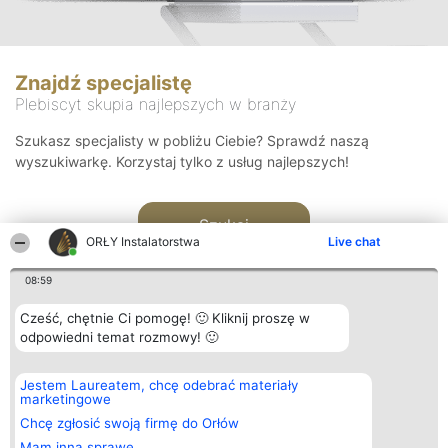
Znajdź specjalistę
Plebiscyt skupia najlepszych w branży
Szukasz specjalisty w pobliżu Ciebie? Sprawdź naszą
wyszukiwarkę. Korzystaj tylko z usług najlepszych!
Szukaj
ORŁY Instalatorstwa
Live chat
08:59
Cześć, chętnie Ci pomogę! 🙂 Kliknij proszę w
odpowiedni temat rozmowy! 🙂
Organizator plebiscytu
Plebiscyt
Kontakt
Jestem Laureatem, chcę odebrać materiały
Bright Side Solutions sp. z o.
Laureaci
Kontakt
marketingowe
o. sp. k.
Lista
ul. Ruska 22
wszystkich
Chcę zgłosić swoją firmę do Orłów
Wrocław 50-079
Laureatów
Mam inną sprawę
KRS 0000749100 | Regon
Zasady