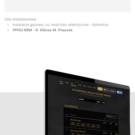
Orły Instalatorstwa
Instalacje gazowe, co, wod-kan, elektryczne - Katowice
PPHU KRM - R. Klimas M. Ptaszek