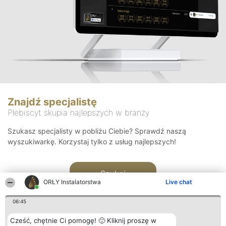
Znajdź specjalistę
Plebiscyt skupia najlepszych w branży
Szukasz specjalisty w pobliżu Ciebie? Sprawdź naszą
wyszukiwarkę. Korzystaj tylko z usług najlepszych!
Szukaj
ORŁY Instalatorstwa
Live chat
06:45
Cześć, chętnie Ci pomogę! 🙂 Kliknij proszę w