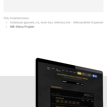
Orły Instalatorstwa
Instalacje gazowe, co, wod-kan, elektryczne - Aleksandrów Kujawski
MB-Klima Projekt