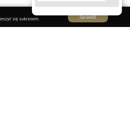
Sprawdź
ieszyć się sukcesem.
jąca w Sosnowcu, zlokalizowana przy ulicy
nieprzerwanie od 1996 roku. Przedsiębiorstwo
k i punkt sprzedaży detalicznej, koncentrując się
ektroinstalacyjnych oraz szerokim wyborze kabli i
handlowej, zakres usług PHU Instalator obejmuje
stalacji elektrycznych.
 oraz nieustanne inwestowanie w rozwój
lnej pozycji oraz zaufania szerokiego grona