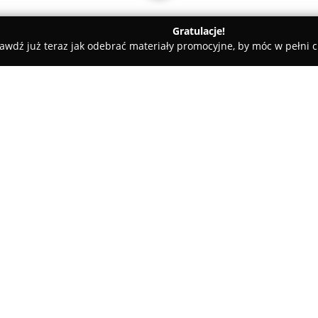
Gratulacje!
awdź już teraz jak odebrać materiały promocyjne, by móc w pełni c
an, elektryczne - Sosnowiec
PHU Instalator
O firmie:
PHU Instalator
to firma działa
Pastewnej 8, obecna na rynku 
prowadzi zarówno hurtownię, ja
na bogatej ofercie artykułów el
Pokaż więcej >>
przewodów. Obok działalności 
wykonywanie profesjonalnych in
Wieloletnia obecność na rynku
pozwoliły firmie na zdobycie si