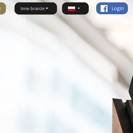
ę
Login
Inne branże