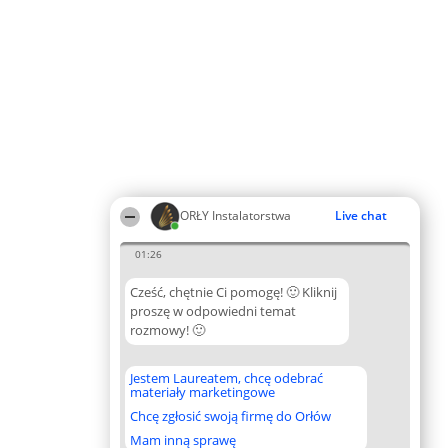
ORŁY Instalatorstwa
Live chat
01:26
Cześć, chętnie Ci pomogę! 🙂 Kliknij
proszę w odpowiedni temat
rozmowy! 🙂
Jestem Laureatem, chcę odebrać
materiały marketingowe
Chcę zgłosić swoją firmę do Orłów
Mam inną sprawę