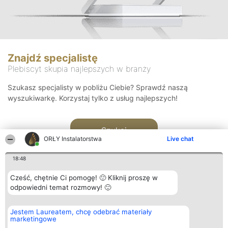
Znajdź specjalistę
Plebiscyt skupia najlepszych w branży
Szukasz specjalisty w pobliżu Ciebie? Sprawdź naszą
wyszukiwarkę. Korzystaj tylko z usług najlepszych!
Szukaj
ORŁY Instalatorstwa
Live chat
18:48
Cześć, chętnie Ci pomogę! 🙂 Kliknij proszę w
odpowiedni temat rozmowy! 🙂
Organizator plebiscytu
Plebiscyt
Kontakt
Jestem Laureatem, chcę odebrać materiały
Bright Side Solutions sp. z o.
Laureaci
Kontakt
marketingowe
o. sp. k.
Lista
ul. Ruska 22
wszystkich