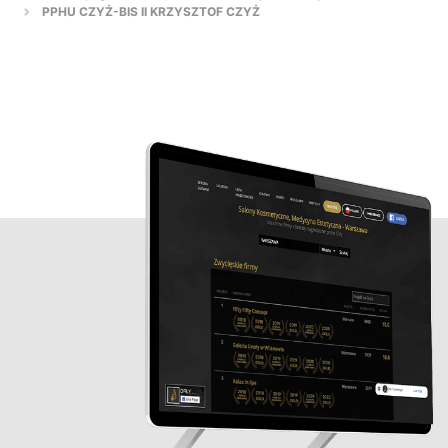
PPHU CZYŻ-BIS II KRZYSZTOF CZYŻ