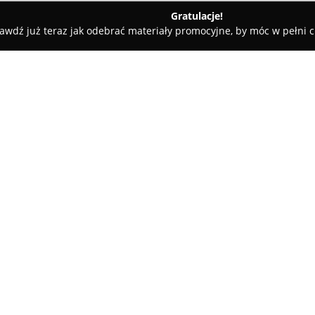
Gratulacje!
awdź już teraz jak odebrać materiały promocyjne, by móc w pełni c
an, elektryczne - Żywiec
PPUH " OLEX" Aleksander Kania
O firmie:
PPUH OLEX Aleksander Kania
instalacyjnych, prowadząc dział
regionie Bielska-Białej. Począw
projekty z zakresu klimatyzacji
Pokaż więcej >>
wdrażając rozwiązania dla róż
Dzięki blisko dwudziestoletni
montaż i serwis systemów HVAC
dużych firm. Przedsiębiorstwo
realizacji zleceń oraz dbałośc