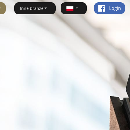
ę
Login
Inne branże