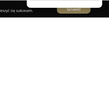
Sprawdź
ieszyć się sukcesem.
funkcjonuje jako uznany dostawca usług
alność na terenie Żywca, jego okolic oraz w
szy od 2006 roku, przedsiębiorstwo realizuje
, wentylacji oraz rekuperacji, z powodzeniem
norodnych odbiorców.
emu doświadczeniu, firma zapewnia profesjonalny
 zarówno dla klientów indywidualnych, jak i
 wyróżnia się szczegółowym podejściem do
ią o wysoką wydajność i oszczędność energetyczną