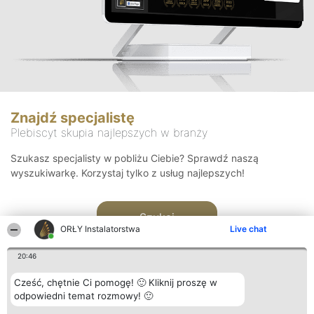
Znajdź specjalistę
Plebiscyt skupia najlepszych w branży
Szukasz specjalisty w pobliżu Ciebie? Sprawdź naszą
wyszukiwarkę. Korzystaj tylko z usług najlepszych!
Szukaj
ORŁY Instalatorstwa
Live chat
20:46
Cześć, chętnie Ci pomogę! 🙂 Kliknij proszę w
odpowiedni temat rozmowy! 🙂