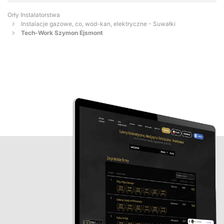
Orły Instalatorstwa
Instalacje gazowe, co, wod-kan, elektryczne - Suwałki
Tech-Work Szymon Ejsmont