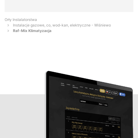
Orły Instalatorstwa
Instalacje gazowe, co, wod-kan, elektryczne - Wiśniewo
Raf-Mix Klimatyzacja