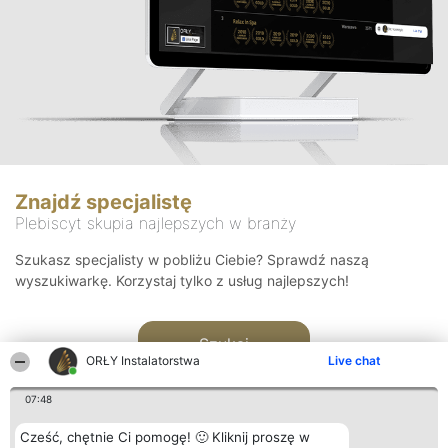
Znajdź specjalistę
Plebiscyt skupia najlepszych w branży
Szukasz specjalisty w pobliżu Ciebie? Sprawdź naszą
wyszukiwarkę. Korzystaj tylko z usług najlepszych!
Szukaj
ORŁY Instalatorstwa
Live chat
07:48
Cześć, chętnie Ci pomogę! 🙂 Kliknij proszę w