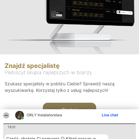
Znajdź specjalistę
Plebiscyt skupia najlepszych w branży
Szukasz specjalisty w pobliżu Ciebie? Sprawdź naszą
wyszukiwarkę. Korzystaj tylko z usług najlepszych!
Szukaj
ORŁY Instalatorstwa
Live chat
13:21
Cześć, chętnie Ci pomogę! 🙂 Kliknij proszę w