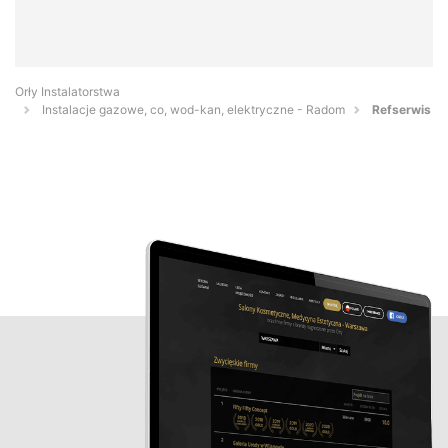
Orły Instalatorstwa
Instalacje gazowe, co, wod-kan, elektryczne - Radom
Refserwis