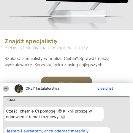
Znajdź specjalistę
Plebiscyt skupia najlepszych w branży
Szukasz specjalisty w pobliżu Ciebie? Sprawdź naszą
wyszukiwarkę. Korzystaj tylko z usług najlepszych!
Szukaj
ORŁY Instalatorstwa
Live chat
04:44
Cześć, chętnie Ci pomogę! 🙂 Kliknij proszę w
odpowiedni temat rozmowy! 🙂
Organizator plebiscytu
Plebiscyt
Kontakt
Jestem Laureatem, chcę odebrać materiały
Bright Side Solutions sp. z o.
Laureaci
Kontakt