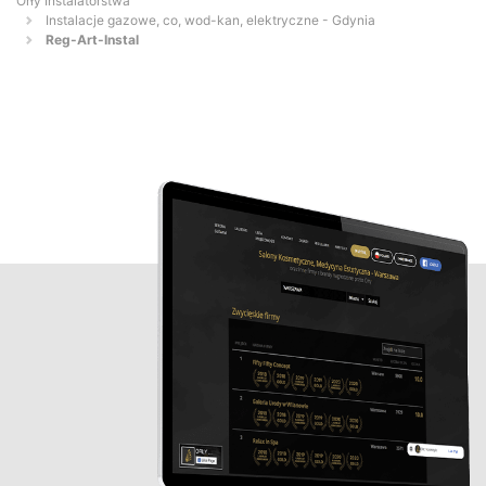
Orły Instalatorstwa
Instalacje gazowe, co, wod-kan, elektryczne - Gdynia
Reg-Art-Instal