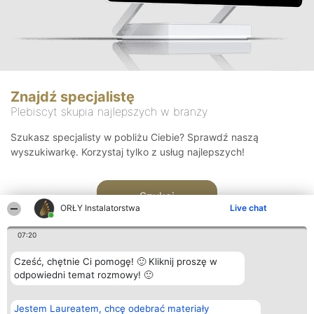
Znajdź specjalistę
Plebiscyt skupia najlepszych w branży
Szukasz specjalisty w pobliżu Ciebie? Sprawdź naszą
wyszukiwarkę. Korzystaj tylko z usług najlepszych!
Szukaj
ORŁY Instalatorstwa
Live chat
07:20
Cześć, chętnie Ci pomogę! 🙂 Kliknij proszę w
odpowiedni temat rozmowy! 🙂
Organizator plebiscytu
Plebiscyt
Kontakt
Jestem Laureatem, chcę odebrać materiały
Bright Side Solutions sp. z o.
Laureaci
Kontakt