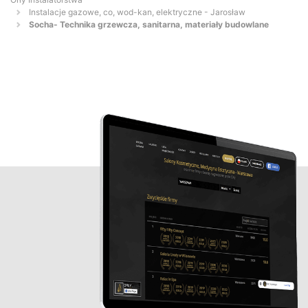
Instalacje gazowe, co, wod-kan, elektryczne - Jarosław
Socha- Technika grzewcza, sanitarna, materiały budowlane