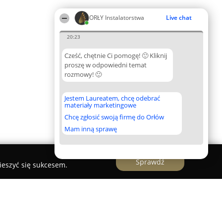
ORŁY Instalatorstwa
Live chat
20:23
Cześć, chętnie Ci pomogę! 🙂 Kliknij
proszę w odpowiedni temat
rozmowy! 🙂
Jestem Laureatem, chcę odebrać
materiały marketingowe
Chcę zgłosić swoją firmę do Orłów
Mam inną sprawę
Sprawdź
ieszyć się sukcesem.