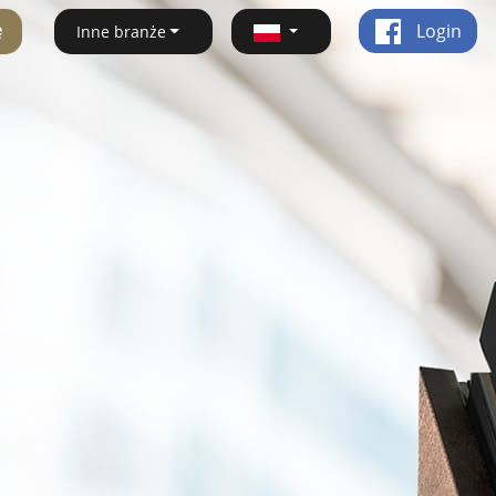
ę
Login
Inne branże