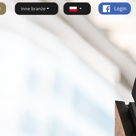
ę
Login
Inne branże