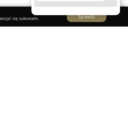
Sprawdź
ieszyć się sukcesem.
arszawa
szawa
zajmuje pozycję czołowego specjalisty w
 sprzętu gastronomicznego jako autoryzowany
specjalizuje się w dbaniu o bezawaryjną pracę
profesjonalnych urządzeń kuchennych, w tym
i systemów VarioCookingCenter. Zespół składa
w, regularnie uczestniczących w akredytowanych
pewnia wysoką jakość świadczonych usług.
obejmuje m.in. certyfikowany montaż nowych