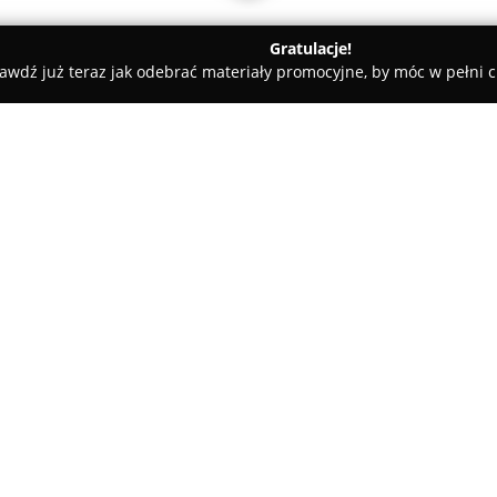
Gratulacje!
awdź już teraz jak odebrać materiały promocyjne, by móc w pełni c
kan, elektryczne - Warszawa/Wesoła
Rational Service Partner W
O firmie:
Rational Service Partner War
zakresie kompleksowej obsługi
partner firmy Rational. Firma 
oraz przedłużanie żywotności 
Pokaż więcej >>
pieców konwekcyjno-parowych 
się z doświadczonych technikó
szkoleniach producenta, co za
Zakres realizowanych działań 