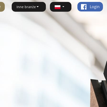
ę
Login
Inne branże