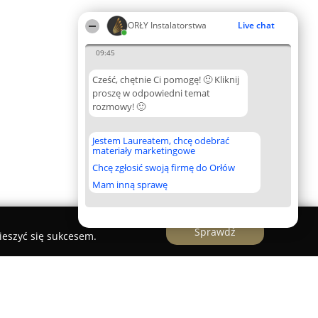
ORŁY Instalatorstwa
Live chat
09:45
Cześć, chętnie Ci pomogę! 🙂 Kliknij
proszę w odpowiedni temat
rozmowy! 🙂
Jestem Laureatem, chcę odebrać
materiały marketingowe
Chcę zgłosić swoją firmę do Orłów
Mam inną sprawę
Sprawdź
ieszyć się sukcesem.