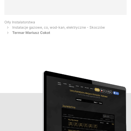
Orły Instalatorstwa
Instalacje gazowe, co, wod-kan, elektryczne - Skoczów
Termar Mariusz Cokot