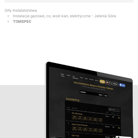
Orły Instalatorstwa
Instalacje gazowe, co, wod-kan, elektryczne - Jelenia Góra
TOMSPEC