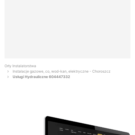
Orły Instalatorstwa
Instalacje gazowe, co, wod-kan, elektryczne - Choroszcz
Usługi Hydrauliczne 604447332