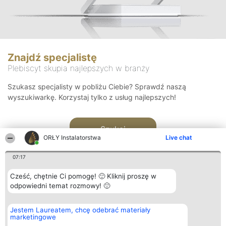
Znajdź specjalistę
Plebiscyt skupia najlepszych w branży
Szukasz specjalisty w pobliżu Ciebie? Sprawdź naszą
wyszukiwarkę. Korzystaj tylko z usług najlepszych!
Szukaj
ORŁY Instalatorstwa
Live chat
07:17
Cześć, chętnie Ci pomogę! 🙂 Kliknij proszę w
odpowiedni temat rozmowy! 🙂
Organizator plebiscytu
Plebiscyt
Kontakt
Jestem Laureatem, chcę odebrać materiały
Bright Side Solutions sp. z o.
Laureaci
Kontakt
marketingowe
o. sp. k.
Lista
ul. Ruska 22
wszystkich