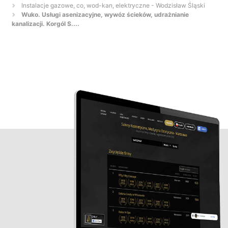
Instalacje gazowe, co, wod-kan, elektryczne - Wodzisław Śląski
Wuko. Usługi asenizacyjne, wywóz ścieków, udrażnianie
kanalizacji. Korgól S....