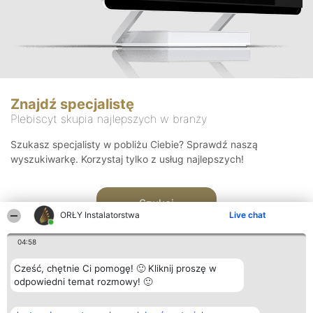
Znajdź specjalistę
Plebiscyt skupia najlepszych w branży
Szukasz specjalisty w pobliżu Ciebie? Sprawdź naszą
wyszukiwarkę. Korzystaj tylko z usług najlepszych!
Szukaj
ORŁY Instalatorstwa
Live chat
04:58
Cześć, chętnie Ci pomogę! 🙂 Kliknij proszę w
odpowiedni temat rozmowy! 🙂
Organizator plebiscytu
Plebiscyt
Kontakt