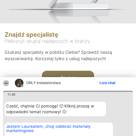
Znajdź specjalistę
Plebiscyt skupia najlepszych w branży
Szukasz specjalisty w pobliżu Ciebie? Sprawdź naszą
wyszukiwarkę. Korzystaj tylko z usług najlepszych!
Szukaj
ORŁY Instalatorstwa
Live chat
11:39
Cześć, chętnie Ci pomogę! 🙂 Kliknij proszę w
odpowiedni temat rozmowy! 🙂
Organizator plebiscytu
Plebiscyt
Kontakt
Jestem Laureatem, chcę odebrać materiały
Bright Side Solutions sp. z o.
Laureaci
Kontakt
marketingowe
o. sp. k.
Lista
ul. Ruska 22
wszystkich