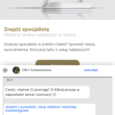
Znajdź specjalistę
Plebiscyt skupia najlepszych w branży
Szukasz specjalisty w pobliżu Ciebie? Sprawdź naszą
wyszukiwarkę. Korzystaj tylko z usług najlepszych!
Szukaj
ORŁY Instalatorstwa
Live chat
05:21
Cześć, chętnie Ci pomogę! 🙂 Kliknij proszę w
odpowiedni temat rozmowy! 🙂
Organizator plebiscytu
Plebiscyt
Kontakt
Jestem Laureatem, chcę odebrać materiały
Bright Side Solutions sp. z o.
Laureaci
Kontakt
marketingowe
o. sp. k.
Lista
ul. Ruska 22
wszystkich