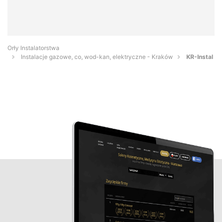
Orły Instalatorstwa
Instalacje gazowe, co, wod-kan, elektryczne - Kraków
KR-Instal