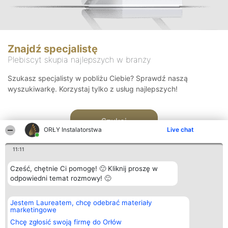
Znajdź specjalistę
Plebiscyt skupia najlepszych w branży
Szukasz specjalisty w pobliżu Ciebie? Sprawdź naszą
wyszukiwarkę. Korzystaj tylko z usług najlepszych!
Szukaj
ORŁY Instalatorstwa
Live chat
11:11
Cześć, chętnie Ci pomogę! 🙂 Kliknij proszę w
odpowiedni temat rozmowy! 🙂
Organizator plebiscytu
Plebiscyt
Kontakt
Jestem Laureatem, chcę odebrać materiały
Bright Side Solutions sp. z o.
Laureaci
Kontakt
marketingowe
o. sp. k.
Lista
ul. Ruska 22
wszystkich
Chcę zgłosić swoją firmę do Orłów
Wrocław 50-079
Laureatów