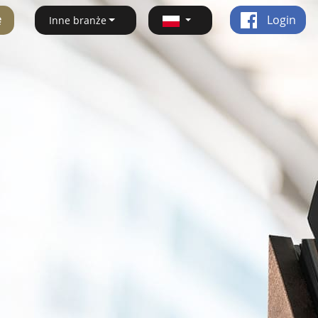
ę
Login
Inne branże