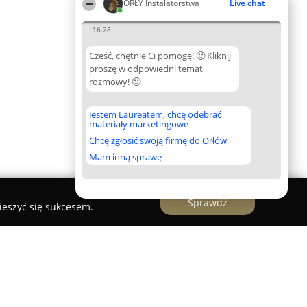
ORŁY Instalatorstwa
Live chat
16:28
Cześć, chętnie Ci pomogę! 🙂 Kliknij
proszę w odpowiedni temat
rozmowy! 🙂
Jestem Laureatem, chcę odebrać
materiały marketingowe
Chcę zgłosić swoją firmę do Orłów
Mam inną sprawę
Sprawdź
ieszyć się sukcesem.