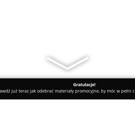
Gratulacje!
awdź już teraz jak odebrać materiały promocyjne, by móc w pełni c
n, elektryczne - Lublin
Marcin Czarny FHU Eko Entalpia