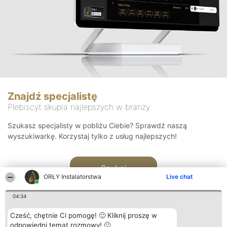
Znajdź specjalistę
Plebiscyt skupia najlepszych w branży
Szukasz specjalisty w pobliżu Ciebie? Sprawdź naszą
wyszukiwarkę. Korzystaj tylko z usług najlepszych!
Szukaj
ORŁY Instalatorstwa
Live chat
04:34
Cześć, chętnie Ci pomogę! 🙂 Kliknij proszę w
odpowiedni temat rozmowy! 🙂