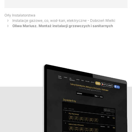
Orły Instalatorstwa
Instalacje gazowe, co, wod-kan, elektryczne - Dobrzeń Wielki
Oliwa Mariusz. Montaż instalacji grzewczych i sanitarnych