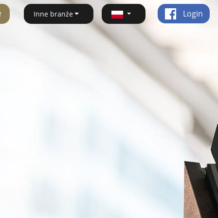
ę
Login
Inne branże