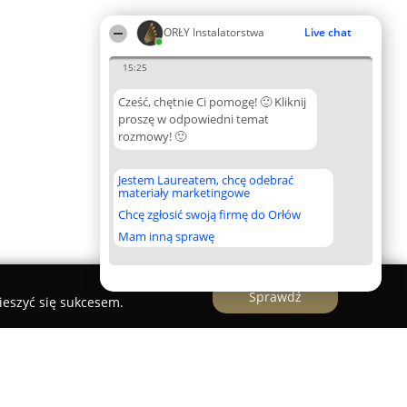
ORŁY Instalatorstwa
Live chat
15:25
Cześć, chętnie Ci pomogę! 🙂 Kliknij
proszę w odpowiedni temat
rozmowy! 🙂
Jestem Laureatem, chcę odebrać
materiały marketingowe
Chcę zgłosić swoją firmę do Orłów
Mam inną sprawę
Sprawdź
ieszyć się sukcesem.