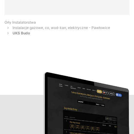
Orły Instalatorstwa
Instalacje gazowe, co, wod-kan, elektryczne - Pawłowice
UKS Budo