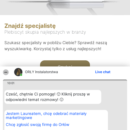
Znajdź specjalistę
Plebiscyt skupia najlepszych w branży
Szukasz specjalisty w pobliżu Ciebie? Sprawdź naszą
wyszukiwarkę. Korzystaj tylko z usług najlepszych!
Szukaj
ORŁY Instalatorstwa
Live chat
10:01
Cześć, chętnie Ci pomogę! 🙂 Kliknij proszę w
odpowiedni temat rozmowy! 🙂
Organizator plebiscytu
Plebiscyt
Kontakt
Jestem Laureatem, chcę odebrać materiały
Bright Side Solutions sp. z o.
Laureaci
Kontakt
marketingowe
o. sp. k.
Lista
ul. Ruska 22
wszystkich
Chcę zgłosić swoją firmę do Orłów
Wrocław 50-079
Laureatów