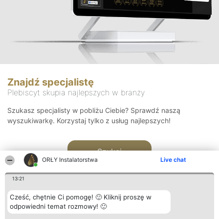
Znajdź specjalistę
Plebiscyt skupia najlepszych w branży
Szukasz specjalisty w pobliżu Ciebie? Sprawdź naszą
wyszukiwarkę. Korzystaj tylko z usług najlepszych!
Szukaj
ORŁY Instalatorstwa
Live chat
13:21
Cześć, chętnie Ci pomogę! 🙂 Kliknij proszę w
odpowiedni temat rozmowy! 🙂