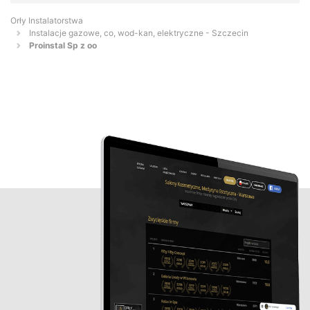
Orły Instalatorstwa
Instalacje gazowe, co, wod-kan, elektryczne - Szczecin
Proinstal Sp z oo