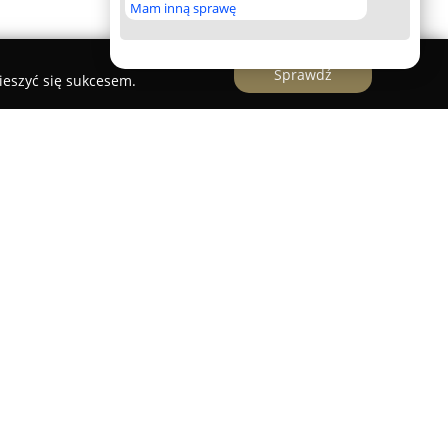
Mam inną sprawę
Sprawdź
ieszyć się sukcesem.
e
to przedsiębiorstwo z siedzibą w Krakowie,
ugi elektroinstalacyjne na obszarze województwa
ię na wykonywaniu różnorodnych prac z zakresu
ujących zarówno standardowe instalacje, jak i
echniczne.
eckiego Elektroinstalacje obejmuje montaż,
az wymianę instalacji elektrycznych w wielu