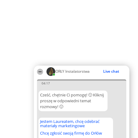
ORŁY Instalatorstwa
Live chat
04:17
Cześć, chętnie Ci pomogę! 🙂 Kliknij
proszę w odpowiedni temat
rozmowy! 🙂
Jestem Laureatem, chcę odebrać
materiały marketingowe
Chcę zgłosić swoją firmę do Orłów