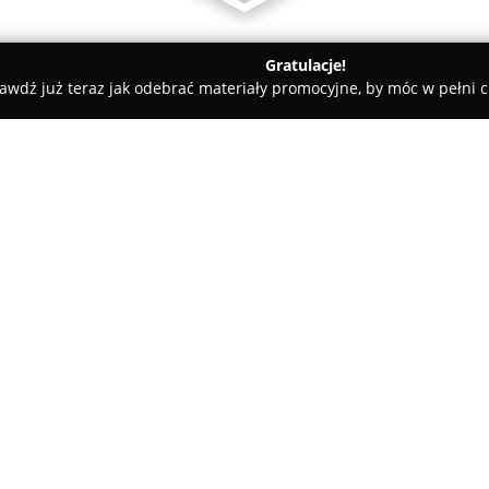
Gratulacje!
awdź już teraz jak odebrać materiały promocyjne, by móc w pełni c
an, elektryczne - Kraków
Rafał Piórecki Elektroinstalacje
O firmie:
Rafał Piórecki Elektroinstalacj
realizujące wszechstronne usł
małopolskiego. Firma skupia s
instalacji elektrycznych, obejm
Pokaż więcej >>
bardziej złożone rozwiązania t
Zakres działalności Rafała Piór
obsługę serwisową, naprawy or