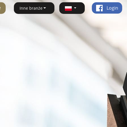
ę
Login
Inne branże