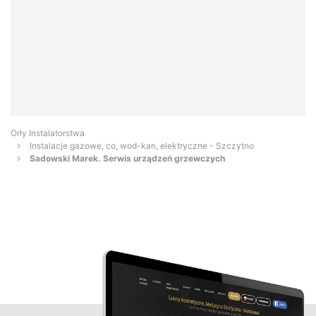
Orły Instalatorstwa
Instalacje gazowe, co, wod-kan, elektryczne - Szczytno
Sadowski Marek. Serwis urządzeń grzewczych