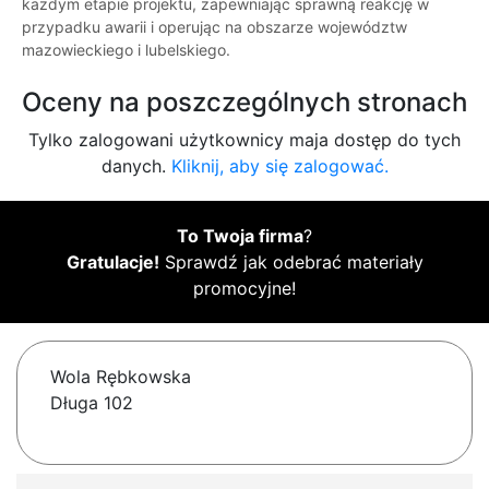
każdym etapie projektu, zapewniając sprawną reakcję w
przypadku awarii i operując na obszarze województw
mazowieckiego i lubelskiego.
Oceny na poszczególnych stronach
Tylko zalogowani użytkownicy maja dostęp do tych
danych.
Kliknij, aby się zalogować.
To Twoja firma
?
Gratulacje!
Sprawdź jak odebrać materiały
promocyjne!
Wola Rębkowska
Długa 102