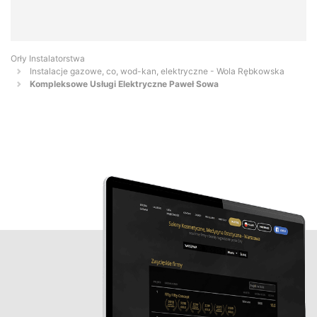
Orły Instalatorstwa
Instalacje gazowe, co, wod-kan, elektryczne - Wola Rębkowska
Kompleksowe Usługi Elektryczne Paweł Sowa