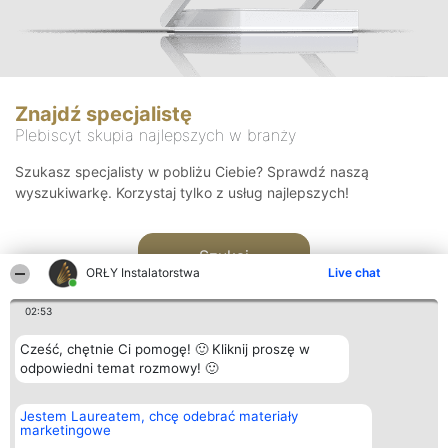
Znajdź specjalistę
Plebiscyt skupia najlepszych w branży
Szukasz specjalisty w pobliżu Ciebie? Sprawdź naszą
wyszukiwarkę. Korzystaj tylko z usług najlepszych!
Szukaj
ORŁY Instalatorstwa
Live chat
02:53
Cześć, chętnie Ci pomogę! 🙂 Kliknij proszę w
odpowiedni temat rozmowy! 🙂
Organizator plebiscytu
Plebiscyt
Kontakt
Jestem Laureatem, chcę odebrać materiały
Bright Side Solutions sp. z o.
Laureaci
Kontakt
marketingowe
o. sp. k.
Lista
ul. Ruska 22
wszystkich