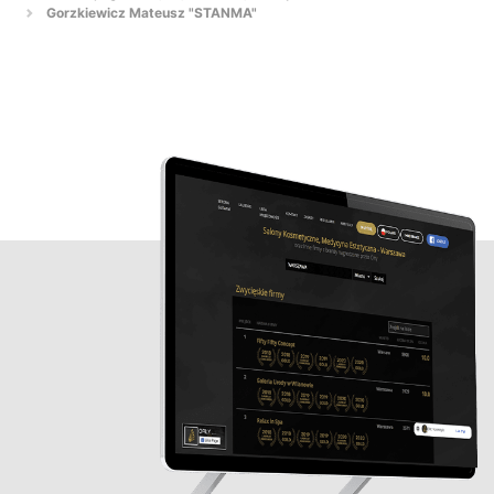
Gorzkiewicz Mateusz "STANMA"