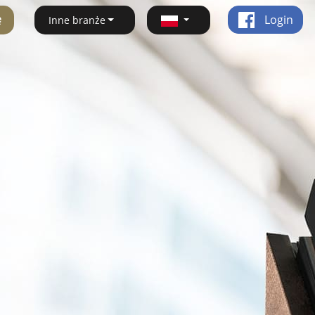
ę
Login
Inne branże