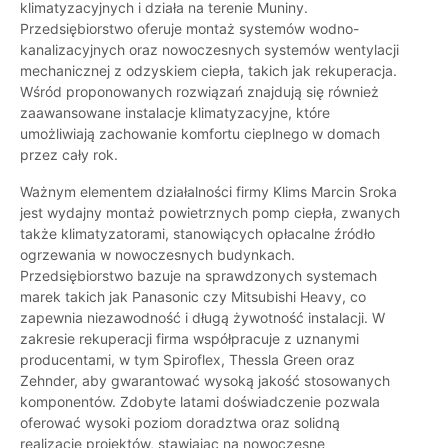
klimatyzacyjnych i działa na terenie Muniny.
Przedsiębiorstwo oferuje montaż systemów wodno-
kanalizacyjnych oraz nowoczesnych systemów wentylacji
mechanicznej z odzyskiem ciepła, takich jak rekuperacja.
Wśród proponowanych rozwiązań znajdują się również
zaawansowane instalacje klimatyzacyjne, które
umożliwiają zachowanie komfortu cieplnego w domach
przez cały rok.
Ważnym elementem działalności firmy Klims Marcin Sroka
jest wydajny montaż powietrznych pomp ciepła, zwanych
także klimatyzatorami, stanowiących opłacalne źródło
ogrzewania w nowoczesnych budynkach.
Przedsiębiorstwo bazuje na sprawdzonych systemach
marek takich jak Panasonic czy Mitsubishi Heavy, co
zapewnia niezawodność i długą żywotność instalacji. W
zakresie rekuperacji firma współpracuje z uznanymi
producentami, w tym Spiroflex, Thessla Green oraz
Zehnder, aby gwarantować wysoką jakość stosowanych
komponentów. Zdobyte latami doświadczenie pozwala
oferować wysoki poziom doradztwa oraz solidną
realizację projektów, stawiając na nowoczesne