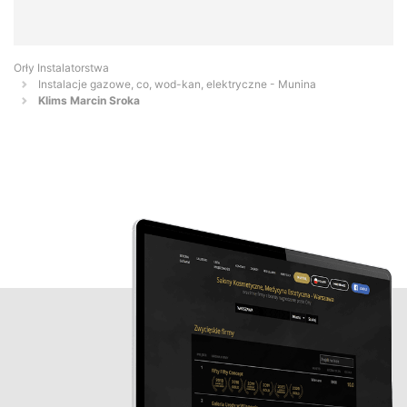
Orły Instalatorstwa
Instalacje gazowe, co, wod-kan, elektryczne - Munina
Klims Marcin Sroka