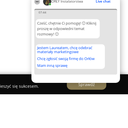
ORŁY Instalatorstwa
Live chat
07:44
Cześć, chętnie Ci pomogę! 🙂 Kliknij
proszę w odpowiedni temat
rozmowy! 🙂
Jestem Laureatem, chcę odebrać
materiały marketingowe
Chcę zgłosić swoją firmę do Orłów
Mam inną sprawę
Sprawdź
ieszyć się sukcesem.
itarne CO i Gazowe