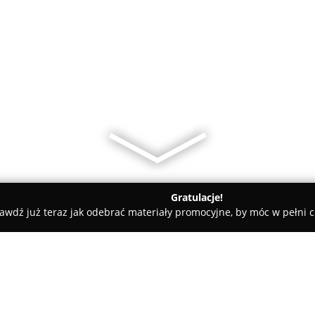
Gratulacje!
awdź już teraz jak odebrać materiały promocyjne, by móc w pełni c
n, elektryczne - Kwilcz
Wieczorek Dariusz Instalatorstwo San