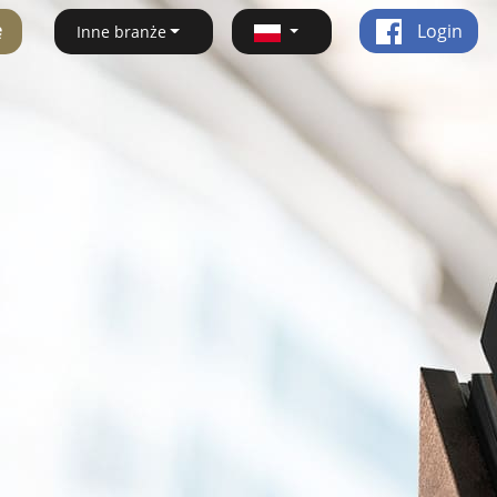
ę
Login
Inne branże