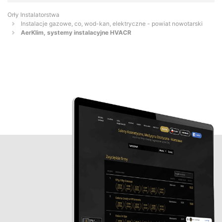
Orły Instalatorstwa
Instalacje gazowe, co, wod-kan, elektryczne - powiat nowotarski
AerKlim, systemy instalacyjne HVACR