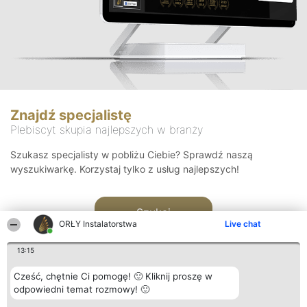
Znajdź specjalistę
Plebiscyt skupia najlepszych w branży
Szukasz specjalisty w pobliżu Ciebie? Sprawdź naszą
wyszukiwarkę. Korzystaj tylko z usług najlepszych!
Szukaj
ORŁY Instalatorstwa
Live chat
13:15
Cześć, chętnie Ci pomogę! 🙂 Kliknij proszę w
odpowiedni temat rozmowy! 🙂