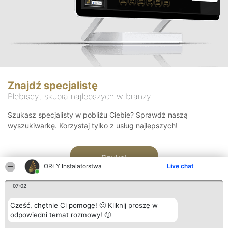
Znajdź specjalistę
Plebiscyt skupia najlepszych w branży
Szukasz specjalisty w pobliżu Ciebie? Sprawdź naszą
wyszukiwarkę. Korzystaj tylko z usług najlepszych!
Szukaj
ORŁY Instalatorstwa
Live chat
07:02
Cześć, chętnie Ci pomogę! 🙂 Kliknij proszę w
odpowiedni temat rozmowy! 🙂