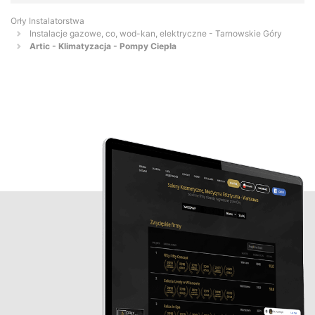
Orły Instalatorstwa
Instalacje gazowe, co, wod-kan, elektryczne - Tarnowskie Góry
Artic - Klimatyzacja - Pompy Ciepła