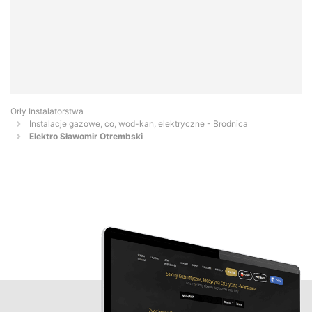
Orły Instalatorstwa
Instalacje gazowe, co, wod-kan, elektryczne - Brodnica
Elektro Sławomir Otrembski