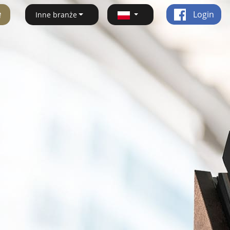
ę
Login
Inne branże