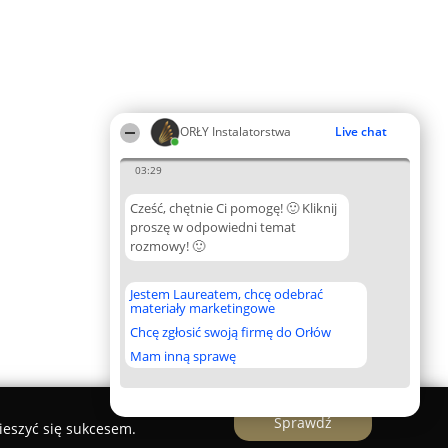
ORŁY Instalatorstwa
Live chat
03:29
Cześć, chętnie Ci pomogę! 🙂 Kliknij
proszę w odpowiedni temat
rozmowy! 🙂
Jestem Laureatem, chcę odebrać
materiały marketingowe
Chcę zgłosić swoją firmę do Orłów
Mam inną sprawę
Sprawdź
ieszyć się sukcesem.