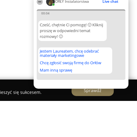
ORŁY Instalatorstwa
Live chat
00:04
Cześć, chętnie Ci pomogę! 🙂 Kliknij
proszę w odpowiedni temat
rozmowy! 🙂
Jestem Laureatem, chcę odebrać
materiały marketingowe
Chcę zgłosić swoją firmę do Orłów
Mam inną sprawę
Sprawdź
ieszyć się sukcesem.
ski