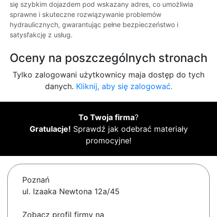
się szybkim dojazdem pod wskazany adres, co umożliwia
sprawne i skuteczne rozwiązywanie problemów
hydraulicznych, gwarantując pełne bezpieczeństwo i
satysfakcję z usług.
Oceny na poszczególnych stronach
Tylko zalogowani użytkownicy maja dostęp do tych
danych.
Kliknij, aby się zalogować.
To Twoja firma
?
Gratulacje!
Sprawdź jak odebrać materiały
promocyjne!
Poznań
ul. Izaaka Newtona 12a/45
Zobacz profil firmy na