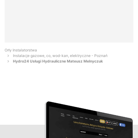
Orły Instalatorstwa
Instalacje gazowe, co, wod-kan, elektryczne - Poznań
Hydro24 Usługi Hydrauliczne Mateusz Melnyczuk