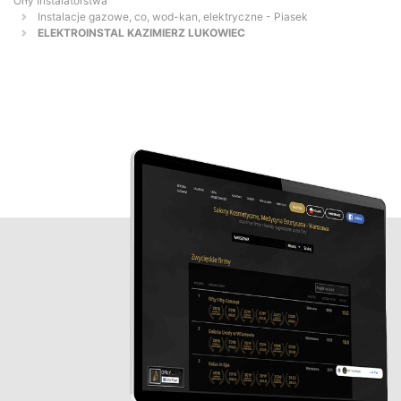
Orły Instalatorstwa
Instalacje gazowe, co, wod-kan, elektryczne - Piasek
ELEKTROINSTAL KAZIMIERZ LUKOWIEC