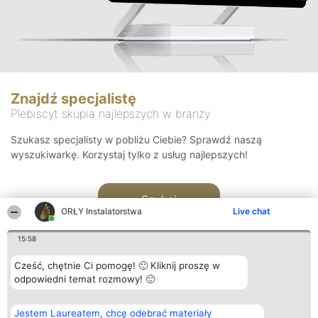
Znajdź specjalistę
Plebiscyt skupia najlepszych w branży
Szukasz specjalisty w pobliżu Ciebie? Sprawdź naszą
wyszukiwarkę. Korzystaj tylko z usług najlepszych!
Szukaj
ORŁY Instalatorstwa
Live chat
15:58
Cześć, chętnie Ci pomogę! 🙂 Kliknij proszę w
odpowiedni temat rozmowy! 🙂
Organizator plebiscytu
Plebiscyt
Kontakt
Jestem Laureatem, chcę odebrać materiały
Bright Side Solutions sp. z o.
Laureaci
Kontakt