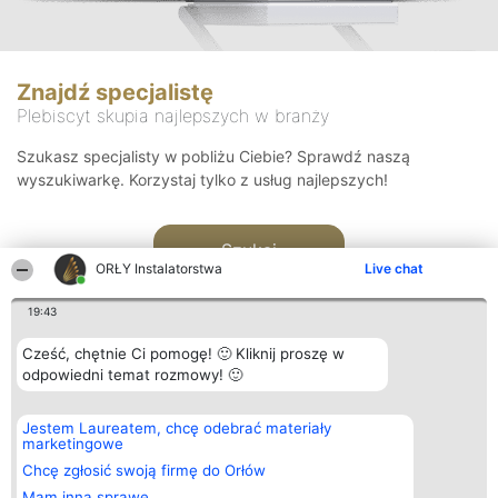
Znajdź specjalistę
Plebiscyt skupia najlepszych w branży
Szukasz specjalisty w pobliżu Ciebie? Sprawdź naszą
wyszukiwarkę. Korzystaj tylko z usług najlepszych!
Szukaj
ORŁY Instalatorstwa
Live chat
19:43
Cześć, chętnie Ci pomogę! 🙂 Kliknij proszę w
odpowiedni temat rozmowy! 🙂
Organizator plebiscytu
Plebiscyt
Kontakt
Jestem Laureatem, chcę odebrać materiały
Bright Side Solutions sp. z o.
Laureaci
Kontakt
marketingowe
o. sp. k.
Lista
ul. Ruska 22
wszystkich
Chcę zgłosić swoją firmę do Orłów
Wrocław 50-079
Laureatów
Mam inną sprawę
KRS 0000749100 | Regon
Zasady