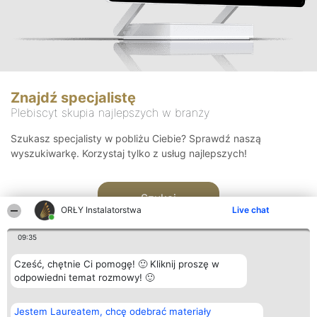
Znajdź specjalistę
Plebiscyt skupia najlepszych w branży
Szukasz specjalisty w pobliżu Ciebie? Sprawdź naszą
wyszukiwarkę. Korzystaj tylko z usług najlepszych!
Szukaj
ORŁY Instalatorstwa
Live chat
09:35
Cześć, chętnie Ci pomogę! 🙂 Kliknij proszę w
odpowiedni temat rozmowy! 🙂
Organizator plebiscytu
Plebiscyt
Kontakt
Jestem Laureatem, chcę odebrać materiały
Bright Side Solutions sp. z o.
Laureaci
Kontakt