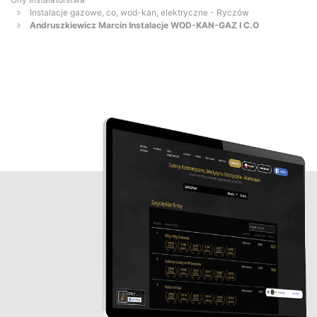
Instalacje gazowe, co, wod-kan, elektryczne - Ryczów
Andruszkiewicz Marcin Instalacje WOD-KAN-GAZ I C.O